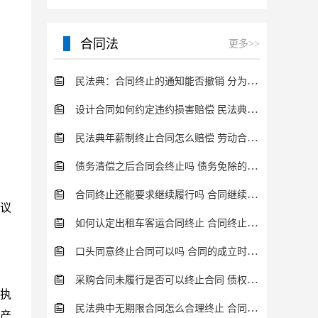
管。清算组成立后，便接
替公司董事会，开始进行
清算活动。清算的具体步
合同法
更多>>
民法典：合同终止的通知能否撤销 分为这几种情况
设计合同如何约定违约损害赔偿 民法典的规定分析
民法典年薪制终止合同怎么赔偿 劳动合同终止流程一览
债务清偿之后合同会终止吗 债务免除的特点介绍
合同终止还能要求继续履行吗 合同继续履行条件内容介绍
议
如何认定出租车客运合同终止 合同终止有什么法律后果？
口头同意终止合同可以吗 合同的成立时间规定介绍
采购合同未履行是否可以终止合同 债权债务终止情形一览
执
民法典中无期限合同怎么合理终止 合同的履行方式一览
产