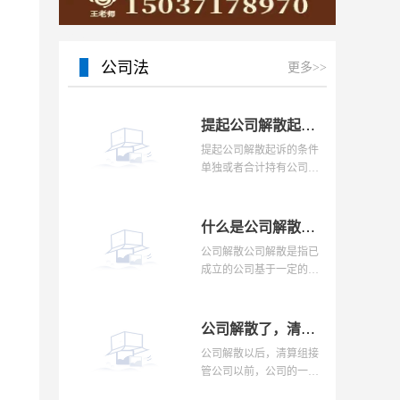
15037178970
公司法
更多>>
提起公司解散起诉的条件是什么？公司的解散事由与清算办法是怎样的？
提起公司解散起诉的条件
单独或者合计持有公司全
部股东表决权百分之十以
上的股东，以下列事由之
一提起解散公司诉讼，人
什么是公司解散？股东申请解散公司有前置程序吗？条件有哪些？
民法院应予受理：（一
公司解散公司解散是指已
成立的公司基于一定的合
法事由而使公司消灭的法
律行为。公司解散的原因
有三大类：一类是一般解
公司解散了，清算组已进场，办理注销登记前有具体的清算流程是什么？
散的原因;一类是强制
公司解散以后，清算组接
管公司以前，公司的一切
财产均由董事会负责保