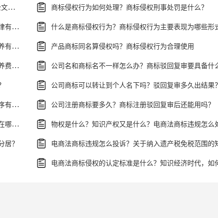
民事诉讼司法解释指什么?最新民事诉讼法司法解释全文是什么?
商标侵权行为如何处理？商标侵权刑事处罚是什么？
有关涉外婚姻中抚养纠纷中的法律适用等问题我国法律有什么解释？
什么是商标侵权行为？商标侵权行为主要表现为哪些形
涉外离婚中子女抚养权问题有哪些？涉外离婚子女抚养有几种情况？
产品商标同名算侵权吗？商标侵权行为合理使用
法律规定涉外离婚孩子抚养费问题如何处理？子女抚养费数额的计算有哪些影响因素？
？
公司商标可以转让到个人名下吗？驳回复审多久出结果
关于涉外离婚的程序具体内容有哪些？涉外离婚的程序有什么法律依据？
公司注册商标要多久？商标注册驳回复审后还能用吗？
异地分居五年一方工资是共同财产吗？涉外婚姻离婚在哪里办理？
分居？