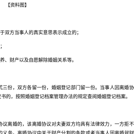
【资料图】
基于双方当事人的真实意思表示成立的；
力；
抚养、财产以及自愿解除婚姻关系等。
式三份，双方各留一份，婚姻登记部门留一份。当事人因离婚协
议书的，按照婚姻登记档案管理办法的规定查阅婚姻登记档案。
协议离婚的，该离婚协议对夫妻双方均具有法律效力，一方拒不
的义务。离婚协议中关于财产分割的条款或者当事人因离婚就财