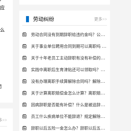
应
劳动纠纷
更多>>
么
劳动合同没有到期辞职给违约金吗？公司辞退员工的程序是怎样的？
关于事业单位聘用合同到期可以离职吗 事业单位离职有哪些规定？
关于十年老员工主动辞职有没有补偿的问题 一般老员工被辞退怎么补偿？
实践中离职后生育津贴还可以领取吗？生育保险待遇有哪些法律规定？
没有办理离职手续算解除合同吗？解除劳动合同离职补偿金怎么算？
罚
关于计算离职赔偿金怎么计算？离职赔偿金的法律规定是什么？
因病辞职是否能有补偿？什么是被迫辞职有哪些情况？
员工什么疾病单位不能辞退？规定解除劳动合同法定情形有哪些？
多>>
辞职以后五险一金怎么办？辞职以后五险一金有几种方式处理？