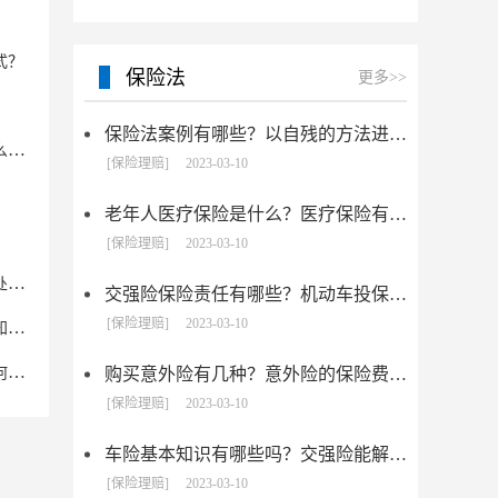
式？
保险法
更多>>
保险法案例有哪些？以自残的方法进行保险诈骗该怎么认定？
公司名和商标名不一样怎么办？商标驳回复审要具备什么条件？
[保险理赔]
2023-03-10
？
老年人医疗保险是什么？医疗保险有几种？
[保险理赔]
2023-03-10
物权是什么？知识产权又是什么？电商法商标违规怎么处罚？
交强险保险责任有哪些？机动车投保有哪些注意事项?
[保险理赔]
2023-03-10
电商法商标违规怎么投诉？关于纳入遗产税免税范围的知识产权的具体项目
电商法商标侵权的认定标准是什么？知识经济时代，如何让知识产权保值又升值
购买意外险有几种？意外险的保险费是多少？
[保险理赔]
2023-03-10
车险基本知识有哪些吗？交强险能解决哪些问题？
[保险理赔]
2023-03-10